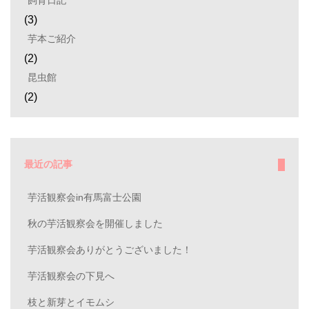
(3)
芋本ご紹介
(2)
昆虫館
(2)
最近の記事
芋活観察会in有馬富士公園
秋の芋活観察会を開催しました
芋活観察会ありがとうございました！
芋活観察会の下見へ
枝と新芽とイモムシ