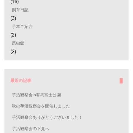
(16)
飼育日記
(3)
芋本ご紹介
(2)
昆虫館
(2)
最近の記事
芋活観察会in有馬富士公園
秋の芋活観察会を開催しました
芋活観察会ありがとうございました！
芋活観察会の下見へ