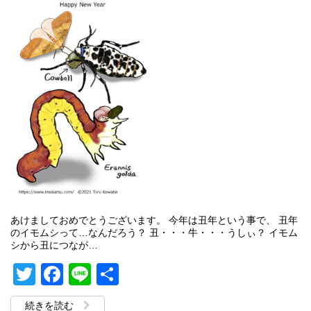
あけましておめでとうございます。 今年は丑年という事で、 丑年
のイモムシって…なんだろう？ 丑・・・牛・・・うしぃ？ イモム
シから丑につなが…
Twitter
Facebook
Line
共
有
続きを読む