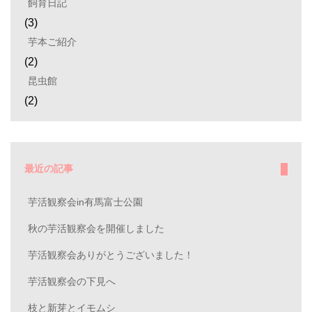
飼育日記
(3)
芋本ご紹介
(2)
昆虫館
(2)
最近の記事
芋活観察会in有馬富士公園
秋の芋活観察会を開催しました
芋活観察会ありがとうございました！
芋活観察会の下見へ
枝と新芽とイモムシ