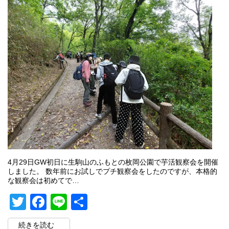
4月29日GW初日に生駒山のふもとの枚岡公園で芋活観察会を開催
しました。 数年前にお試しでプチ観察会をしたのですが、本格的
な観察会は初めてで…
Twitter
Facebook
Line
共
有
続きを読む